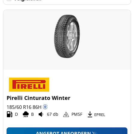
Keine Run-flat (22)
mehr Optionen
Pirelli Cinturato Winter
185/60 R16
86
H
D
B
67 db
PMSF
EPREL
ANGEBOT ANFORDERN