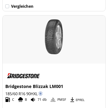
Vergleichen
Bridgestone Blizzak LM001
185/60 R16
90
H
XL
C
B
71 db
PMSF
EPREL