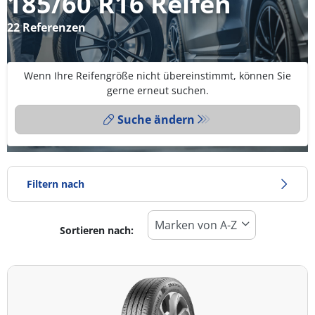
185/60 R16 Reifen
22 Referenzen
Wenn Ihre Reifengröße nicht übereinstimmt, können Sie
gerne erneut suchen.
Suche ändern
Filtern nach
Sortieren nach:
Reifentyp
Alle Arten (22)
Winter (12)
Sommer (9)