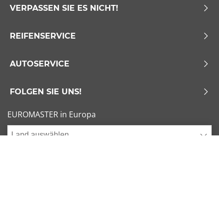
VERPASSEN SIE ES NICHT!
REIFENSERVICE
AUTOSERVICE
FOLGEN SIE UNS!
EUROMASTER in Europa
Land auswählen
Allgemeine Geschäftsbedingungen
x
1/6
Sitemap
Impressum
Beliebte Dimensionen
Cookies verwalten
205/55 R16 91V