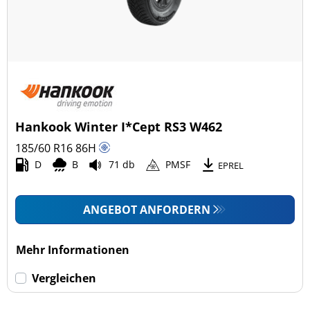
Hankook Winter I*Cept RS3 W462
185/60 R16
86
H
D
B
71 db
PMSF
EPREL
ANGEBOT ANFORDERN
Mehr Informationen
Vergleichen