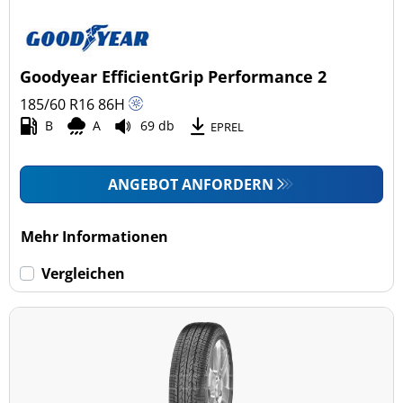
Goodyear EfficientGrip Performance 2
185/60 R16
86
H
B
A
69 db
EPREL
ANGEBOT ANFORDERN
Mehr Informationen
Vergleichen