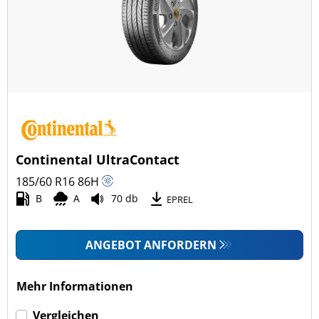
Ganzjahresreifen (1)
Fahrzeugmodell
Alle Arten (22)
Pkw (22)
4x4/Offroad (0)
Continental UltraContact
Transporter (0)
185/60 R16
86
H
Wohnmobil (0)
B
A
70 db
EPREL
LKW (0)
ANGEBOT ANFORDERN
Run-flat (mit Notlaufeigenschaft)
Mehr Informationen
Run-flat (mit Notlaufeigenschaft) (1)
Vergleichen