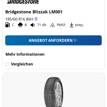
Bridgestone Blizzak LM001
185/60 R16
86
H
C
B
71 db
PMSF
EPREL
ANGEBOT ANFORDERN
Mehr Informationen
Vergleichen