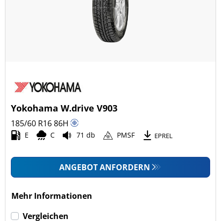
Yokohama W.drive V903
185/60 R16
86
H
E
C
71 db
PMSF
EPREL
ANGEBOT ANFORDERN
Mehr Informationen
Vergleichen