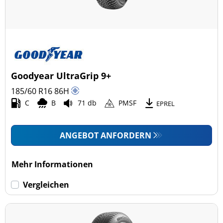
Goodyear UltraGrip 9+
185/60 R16
86
H
C
B
71 db
PMSF
EPREL
ANGEBOT ANFORDERN
Mehr Informationen
Vergleichen