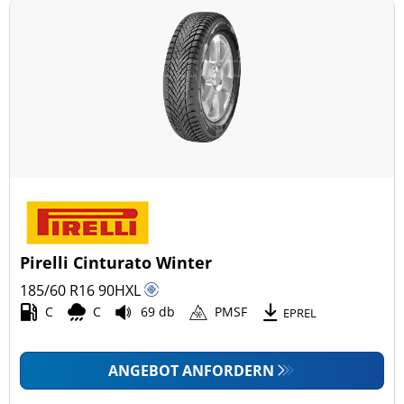
Pirelli Cinturato Winter
185/60 R16
90
H
XL
C
C
69 db
PMSF
EPREL
ANGEBOT ANFORDERN