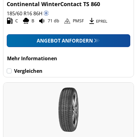
Continental WinterContact TS 860
185/60 R16
86
H
C
B
71 db
PMSF
EPREL
ANGEBOT ANFORDERN
Mehr Informationen
Vergleichen