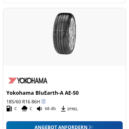
Yokohama BluEarth-A AE-50
185/60 R16
86
H
C
C
68 db
EPREL
ANGEBOT ANFORDERN