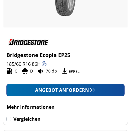
Bridgestone Ecopia EP25
185/60 R16
86
H
C
D
70 db
EPREL
ANGEBOT ANFORDERN
Mehr Informationen
Vergleichen