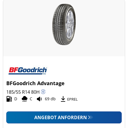
BFGoodrich Advantage
185/55 R14
80
H
D
C
69 db
EPREL
ANGEBOT ANFORDERN