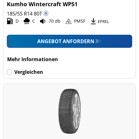
Kumho Wintercraft WP51
185/55 R14
80
T
D
C
70 db
PMSF
EPREL
ANGEBOT ANFORDERN
Mehr Informationen
Vergleichen