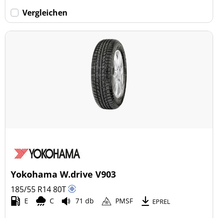
Vergleichen
Yokohama W.drive V903
185/55 R14
80
T
E
C
71 db
PMSF
EPREL