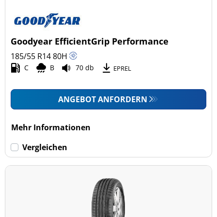
Goodyear EfficientGrip Performance
185/55 R14
80
H
C
B
70 db
EPREL
ANGEBOT ANFORDERN
Mehr Informationen
Vergleichen