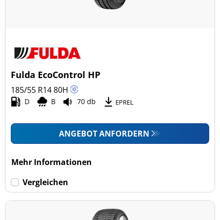
Fulda EcoControl HP
185/55 R14
80
H
D
B
70 db
EPREL
ANGEBOT ANFORDERN
Mehr Informationen
Vergleichen