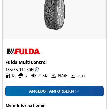
Fulda MultiControl
185/55 R14
80
H
D
C
71 db
PMSF
EPREL
ANGEBOT ANFORDERN
Mehr Informationen