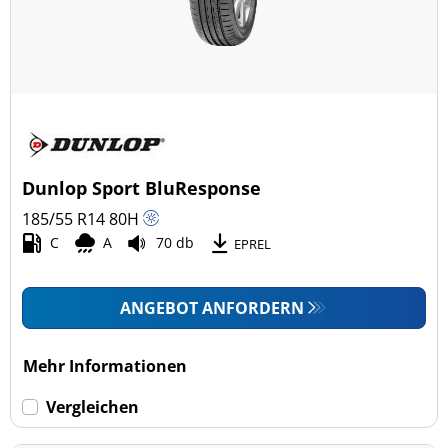
Dunlop Sport BluResponse
185/55 R14
80
H
C
A
70 db
EPREL
ANGEBOT ANFORDERN
Mehr Informationen
Vergleichen