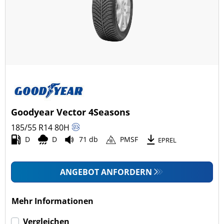
Ganzjahresreifen (7)
Fahrzeugmodell
Alle Arten (33)
Pkw (33)
4x4/Offroad (0)
Goodyear Vector 4Seasons
Transporter (0)
185/55 R14
80
H
Wohnmobil (0)
D
D
71 db
PMSF
EPREL
LKW (0)
ANGEBOT ANFORDERN
Run-flat (mit Notlaufeigenschaft)
Mehr Informationen
Run-flat (mit Notlaufeigenschaft) (0)
Vergleichen