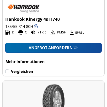
Hankook Kinergy 4s H740
185/55 R14
80
H
D
C
71 db
PMSF
EPREL
ANGEBOT ANFORDERN
Mehr Informationen
Vergleichen