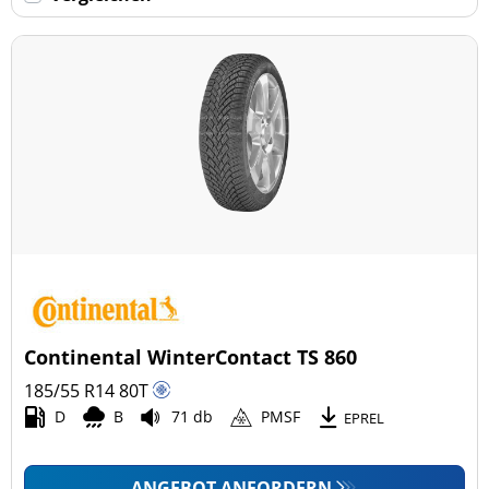
Keine Run-flat (33)
mehr Optionen
Continental WinterContact TS 860
185/55 R14
80
T
D
B
71 db
PMSF
EPREL
ANGEBOT ANFORDERN