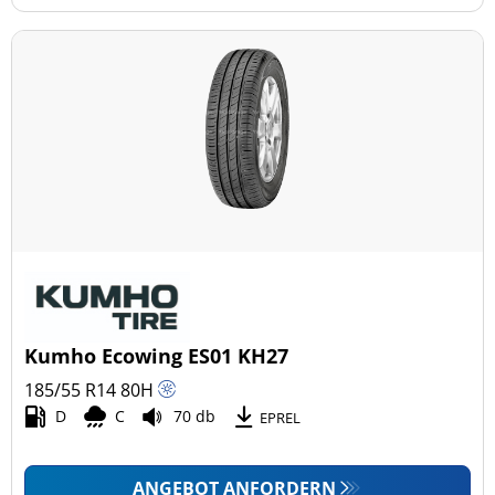
Kumho Ecowing ES01 KH27
185/55 R14
80
H
D
C
70 db
EPREL
ANGEBOT ANFORDERN