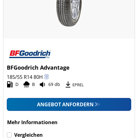
BFGoodrich Advantage
185/55 R14
80
H
D
B
69 db
EPREL
ANGEBOT ANFORDERN
Mehr Informationen
Vergleichen