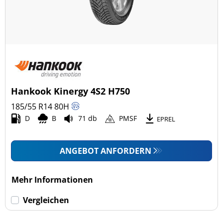
Hankook Kinergy 4S2 H750
185/55 R14
80
H
D
B
71 db
PMSF
EPREL
ANGEBOT ANFORDERN
Mehr Informationen
Vergleichen