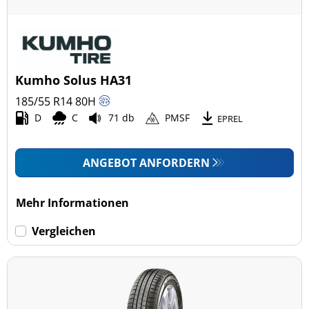
Kumho Solus HA31
185/55 R14
80
H
D
C
71 db
PMSF
EPREL
ANGEBOT ANFORDERN
Mehr Informationen
Vergleichen