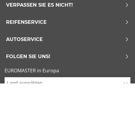
VERPASSEN SIE ES NICHT!
REIFENSERVICE
AUTOSERVICE
FOLGEN SIE UNS!
EUROMASTER in Europa
Land auswählen
Allgemeine Geschäftsbedingungen
x
1/6
Sitemap
Impressum
Beliebte Dimensionen
Cookies verwalten
205/55 R16 91V