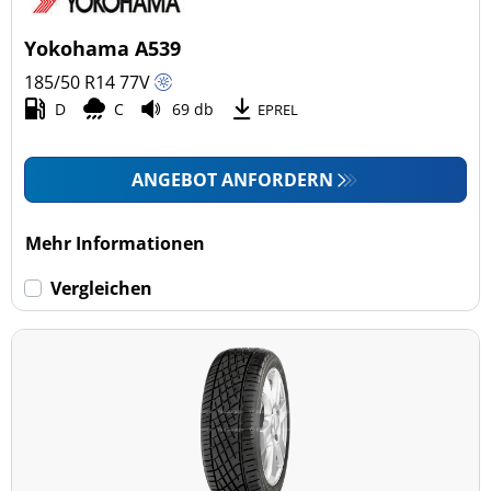
4x4/Offroad (0)
Yokohama A539
Transporter (0)
185/50 R14
77
V
Wohnmobil (0)
D
C
69 db
EPREL
LKW (0)
ANGEBOT ANFORDERN
Run-flat (mit Notlaufeigenschaft)
Mehr Informationen
Run-flat (mit Notlaufeigenschaft) (0)
Vergleichen
Keine Run-flat (2)
mehr Optionen