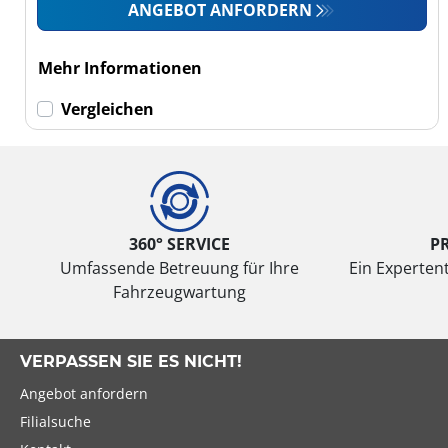
Wohnmobil (0)
ANGEBOT ANFORDERN
LKW (0)
Mehr Informationen
Run-flat (mit
Vergleichen
Notlaufeigenschaft)
Run-flat (mit
Notlaufeigenschaft)
(0)
360° SERVICE
P
Keine Run-flat (1)
Umfassende Betreuung für Ihre
Ein Expertent
Fahrzeugwartung
mehr
Optionen
VERPASSEN SIE ES NICHT!
Angebot anfordern
Filialsuche