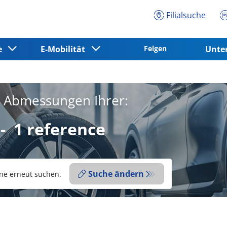
Filialsuche
ce
E-Mobilität
Felgen
Unt
e Abmessungen Ihrer:
-
1 reference
Suche ändern
ne erneut suchen.