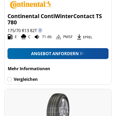
Continental ContiWinterContact TS
780
175/70 R13
82
T
E
C
71 db
PMSF
EPREL
ANGEBOT ANFORDERN
Mehr Informationen
Vergleichen