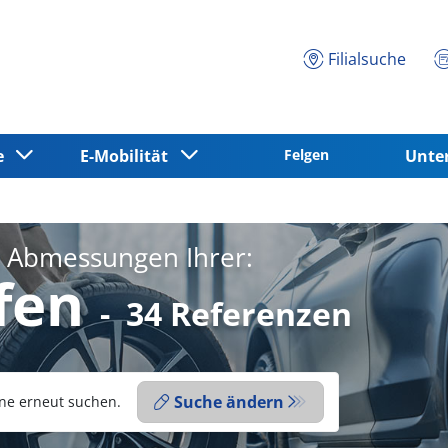
Filialsuche
ce
E-Mobilität
Felgen
Unt
e Abmessungen Ihrer:
fen
-
34 Referenzen
Suche ändern
ne erneut suchen.