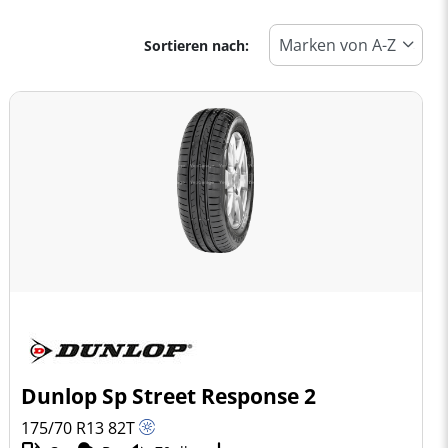
Sortieren nach:
Dunlop Sp Street Response 2
175/70 R13
82
T