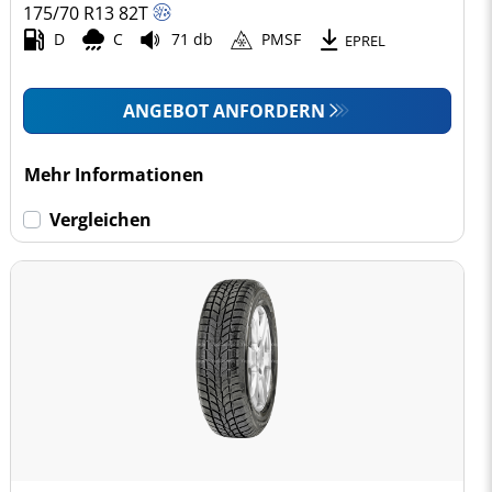
175/70 R13
82
T
D
C
71 db
PMSF
EPREL
ANGEBOT ANFORDERN
Mehr Informationen
Vergleichen