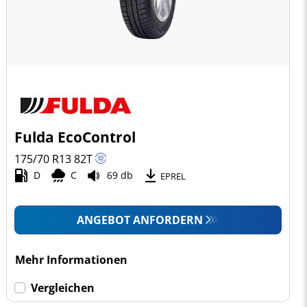
Fulda EcoControl
175/70 R13
82
T
D
C
69 db
EPREL
ANGEBOT ANFORDERN
Mehr Informationen
Vergleichen