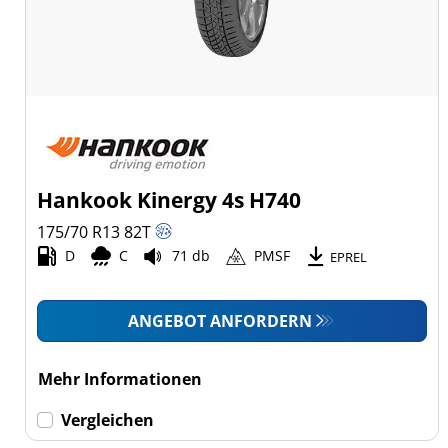
Hankook Kinergy 4s H740
175/70 R13
82
T
D
C
71 db
PMSF
EPREL
ANGEBOT ANFORDERN
Mehr Informationen
Vergleichen