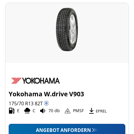
Yokohama W.drive V903
175/70 R13
82
T
E
C
70 db
PMSF
EPREL
ANGEBOT ANFORDERN