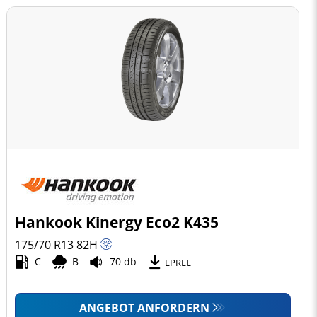
Hankook Kinergy Eco2 K435
175/70 R13
82
H
C
B
70 db
EPREL
ANGEBOT ANFORDERN