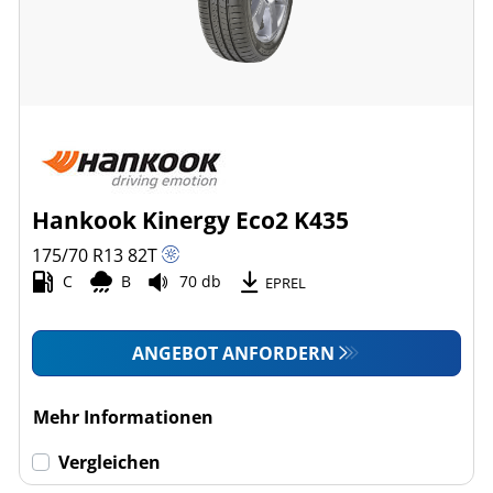
Hankook Kinergy Eco2 K435
175/70 R13
82
T
C
B
70 db
EPREL
ANGEBOT ANFORDERN
Mehr Informationen
Vergleichen