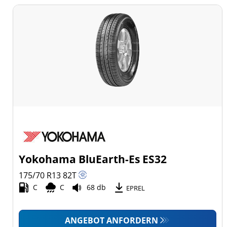
Yokohama BluEarth-Es ES32
175/70 R13
82
T
C
C
68 db
EPREL
ANGEBOT ANFORDERN