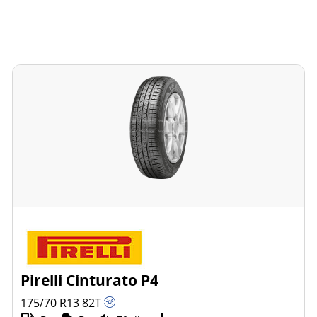
Pirelli Cinturato P4
175/70 R13
82
T