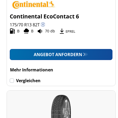
Continental EcoContact 6
175/70 R13
82
T
B
B
70 db
EPREL
ANGEBOT ANFORDERN
Mehr Informationen
Vergleichen