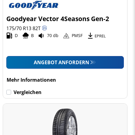
Goodyear Vector 4Seasons Gen-2
175/70 R13
82
T
D
B
70 db
PMSF
EPREL
ANGEBOT ANFORDERN
Mehr Informationen
Vergleichen