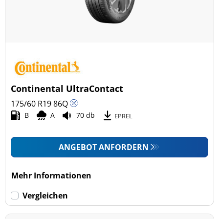
Continental UltraContact
175/60 R19
86
Q
B
A
70 db
EPREL
ANGEBOT ANFORDERN
Mehr Informationen
Vergleichen