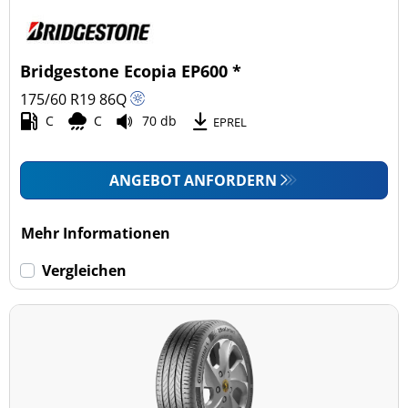
Pkw (5)
4x4/Offroad (0)
Bridgestone Ecopia EP600 *
Transporter (0)
175/60 R19
86
Q
Wohnmobil (0)
C
C
70 db
EPREL
LKW (0)
ANGEBOT ANFORDERN
Run-flat (mit Notlaufeigenschaft)
Mehr Informationen
Run-flat (mit Notlaufeigenschaft) (0)
Vergleichen
Keine Run-flat (5)
mehr Optionen