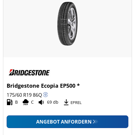
Bridgestone Ecopia EP500 *
175/60 R19
86
Q
B
C
69 db
EPREL
ANGEBOT ANFORDERN