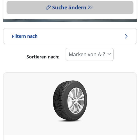
Suche ändern
Filtern nach
Sortieren nach:
Reifentyp
Alle Arten (5)
Winter (0)
Sommer (5)
Ganzjahresreifen (0)
Fahrzeugmodell
Alle Arten (5)