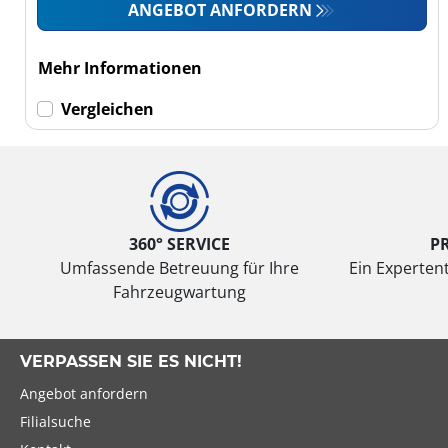
Wohnmobil (0)
ANGEBOT ANFORDERN
LKW (0)
Mehr Informationen
Run-flat (mit
Vergleichen
Notlaufeigenschaft)
Run-flat (mit
Notlaufeigenschaft)
(0)
360° SERVICE
P
Keine Run-flat (1)
Umfassende Betreuung für Ihre
Ein Expertent
Fahrzeugwartung
mehr
Optionen
VERPASSEN SIE ES NICHT!
Angebot anfordern
Filialsuche