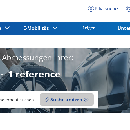
Filialsuche
ce
E-Mobilität
Felgen
Unt
e Abmessungen Ihrer:
-
1 reference
Suche ändern
ne erneut suchen.