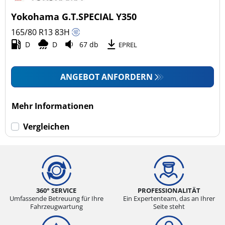
4x4/Offroad (0)
Yokohama G.T.SPECIAL Y350
Transporter (0)
165/80 R13
83
H
Wohnmobil (0)
D
D
67 db
EPREL
LKW (0)
ANGEBOT ANFORDERN
Run-flat (mit Notlaufeigenschaft)
Mehr Informationen
Run-flat (mit Notlaufeigenschaft) (0)
Vergleichen
Keine Run-flat (1)
mehr Optionen
360° SERVICE
PROFESSIONALITÄT
Umfassende Betreuung für Ihre
Ein Expertenteam, das an Ihrer
Fahrzeugwartung
Seite steht