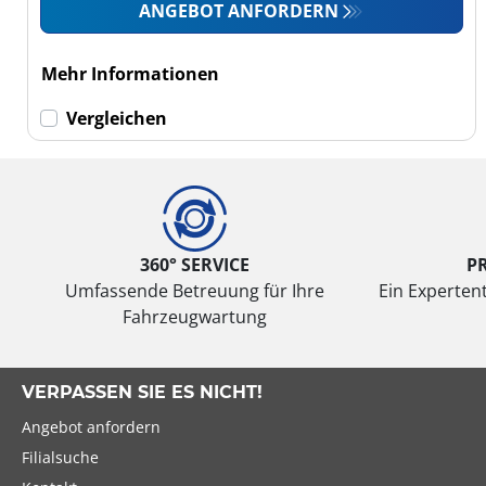
Wohnmobil (0)
ANGEBOT ANFORDERN
LKW (0)
Mehr Informationen
Run-flat (mit
Vergleichen
Notlaufeigenschaft)
Run-flat (mit
Notlaufeigenschaft)
(0)
360° SERVICE
P
Keine Run-flat (1)
Umfassende Betreuung für Ihre
Ein Expertent
Fahrzeugwartung
mehr
Optionen
VERPASSEN SIE ES NICHT!
Angebot anfordern
Filialsuche