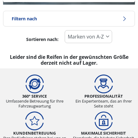
Filtern nach
Sortieren nach:
Reifentyp
Alle Arten (0)
Leider sind die Reifen in der gewünschten Größe
derzeit nicht auf Lager.
Winter (0)
Sommer (0)
Ganzjahresreifen (0)
360° SERVICE
PROFESSIONALITÄT
Umfassende Betreuung für Ihre
Ein Expertenteam, das an Ihrer
Fahrzeugwartung
Seite steht
Fahrzeugmodell
Alle Arten (0)
Pkw (0)
KUNDENBETREUUNG
MAXIMALE SICHERHEIT