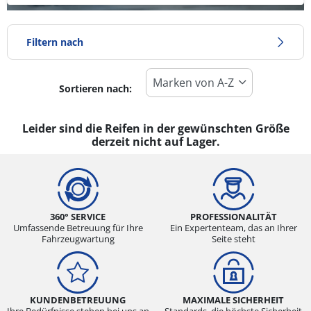
Filtern nach
Sortieren nach:
Reifentyp
Alle Arten (0)
Leider sind die Reifen in der gewünschten Größe
derzeit nicht auf Lager.
Winter (0)
Sommer (0)
Ganzjahresreifen (0)
360° SERVICE
PROFESSIONALITÄT
Umfassende Betreuung für Ihre
Ein Expertenteam, das an Ihrer
Fahrzeugwartung
Seite steht
Fahrzeugmodell
Alle Arten (0)
Pkw (0)
KUNDENBETREUUNG
MAXIMALE SICHERHEIT