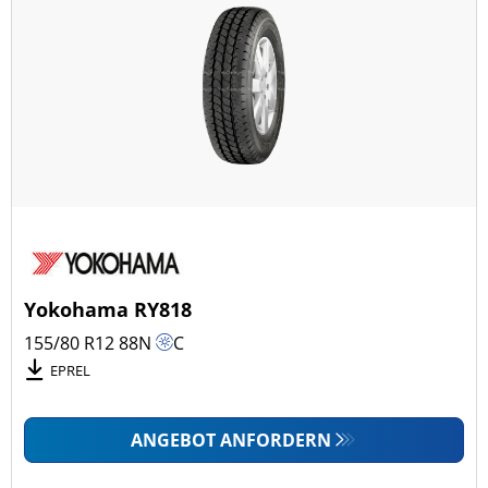
Yokohama RY818
155/80 R12
88
N
C
EPREL
ANGEBOT ANFORDERN