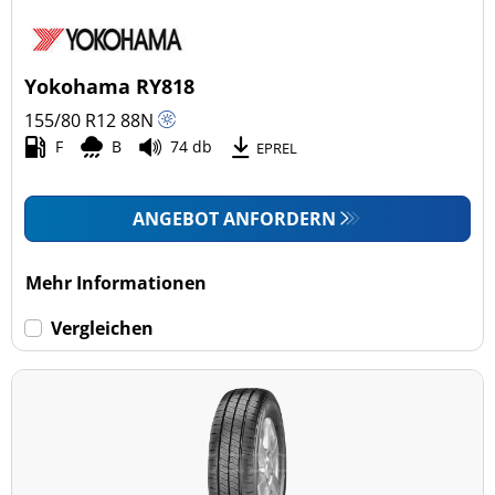
Pkw (0)
4x4/Offroad (0)
Yokohama RY818
Transporter (5)
155/80 R12
88
N
Wohnmobil (0)
F
B
74 db
EPREL
LKW (0)
ANGEBOT ANFORDERN
Run-flat (mit Notlaufeigenschaft)
Mehr Informationen
Run-flat (mit Notlaufeigenschaft) (0)
Vergleichen
Keine Run-flat (5)
mehr Optionen