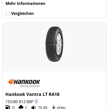
Mehr Informationen
Vergleichen
Hankook Vantra LT RA18
155/80 R12
88
P
D
C
70 db
EPREL