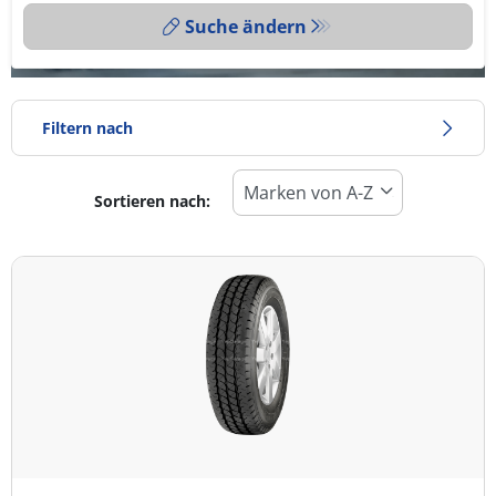
Suche ändern
Filtern nach
Sortieren nach:
Reifentyp
Alle Arten (5)
Winter (0)
Sommer (5)
Ganzjahresreifen (0)
Fahrzeugmodell
Alle Arten (5)