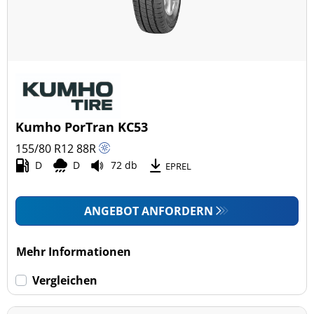
Kumho PorTran KC53
155/80 R12
88
R
D
D
72 db
EPREL
ANGEBOT ANFORDERN
Mehr Informationen
Vergleichen