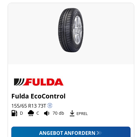
Fulda EcoControl
155/65 R13
73
T
D
C
70 db
EPREL
ANGEBOT ANFORDERN