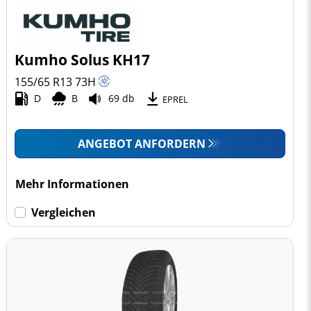
Kumho Solus KH17
155/65 R13
73
H
D
B
69 db
EPREL
ANGEBOT ANFORDERN
Mehr Informationen
Vergleichen