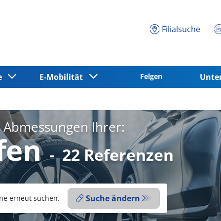
Filialsuche
ce
E-Mobilität
Felgen
Unt
e Abmessungen Ihrer:
fen
-
22 Referenzen
Suche ändern
ne erneut suchen.