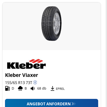
Kleber Viaxer
155/65 R13
73
T
D
B
68 db
EPREL
ANGEBOT ANFORDERN