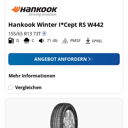
Hankook Winter I*Cept RS W442
155/65 R13
73
T
D
C
71 db
PMSF
EPREL
ANGEBOT ANFORDERN
Mehr Informationen
Vergleichen