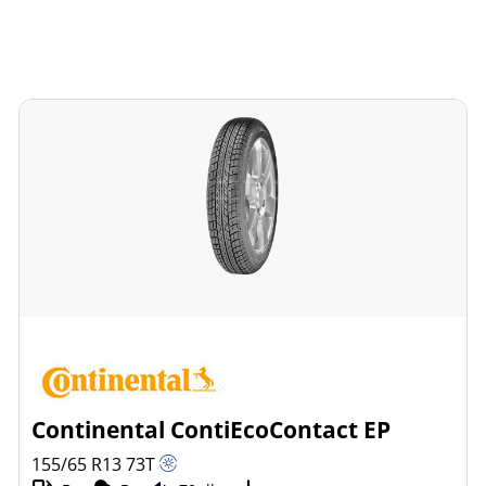
Continental ContiEcoContact EP
155/65 R13
73
T