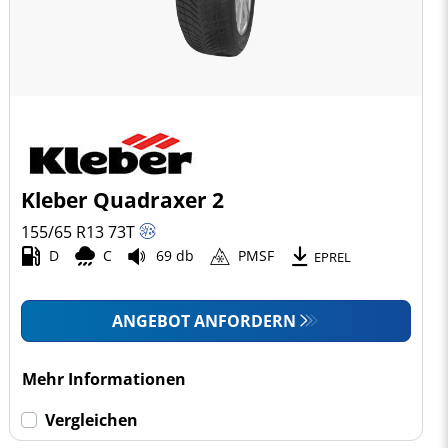
Kleber Quadraxer 2
155/65 R13
73
T
D
C
69 db
PMSF
EPREL
ANGEBOT ANFORDERN
Mehr Informationen
Vergleichen