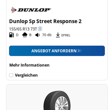
Dunlop Sp Street Response 2
155/65 R13
73
T
D
B
70 db
EPREL
ANGEBOT ANFORDERN
Mehr Informationen
Vergleichen