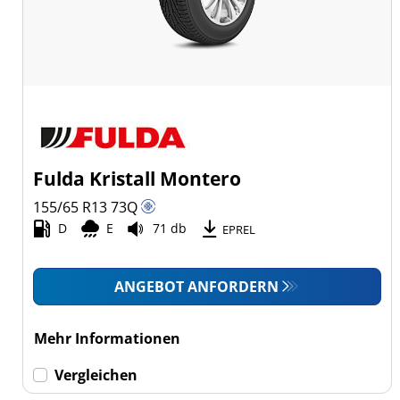
Fulda Kristall Montero
155/65 R13
73
Q
D
E
71 db
EPREL
ANGEBOT ANFORDERN
Mehr Informationen
Vergleichen