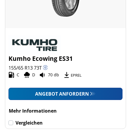
Kumho Ecowing ES31
155/65 R13
73
T
C
D
70 db
EPREL
ANGEBOT ANFORDERN
Mehr Informationen
Vergleichen