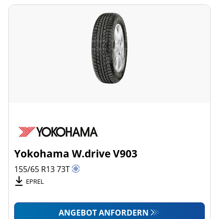
Yokohama W.drive V903
155/65 R13
73
T
EPREL
ANGEBOT ANFORDERN