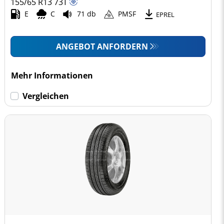
155/65 R13
73
T
E
C
71 db
PMSF
EPREL
ANGEBOT ANFORDERN
Mehr Informationen
Vergleichen