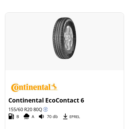
Continental EcoContact 6
155/60 R20
80
Q
B
A
70 db
EPREL