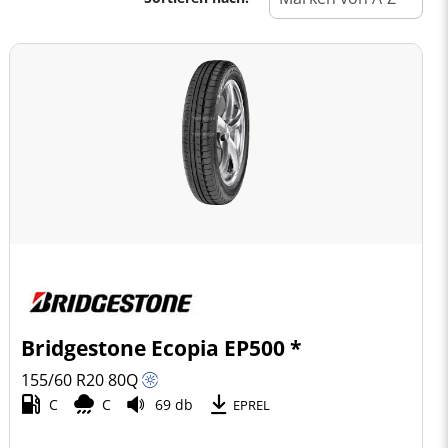
Bridgestone Ecopia EP500 *
155/60 R20
80
Q
C
C
69 db
EPREL