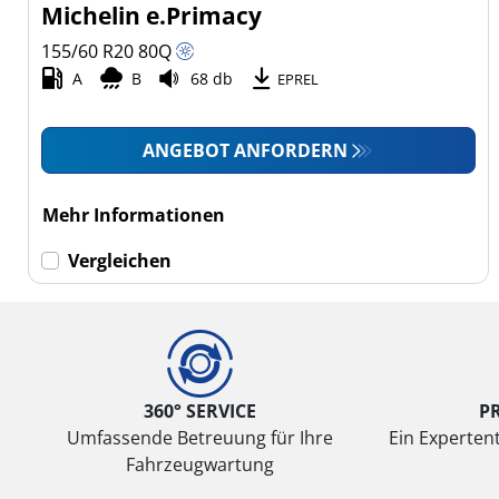
Michelin e.Primacy
155/60 R20
80
Q
A
B
68 db
EPREL
ANGEBOT ANFORDERN
Mehr Informationen
Vergleichen
360° SERVICE
P
Umfassende Betreuung für Ihre
Ein Expertent
Fahrzeugwartung