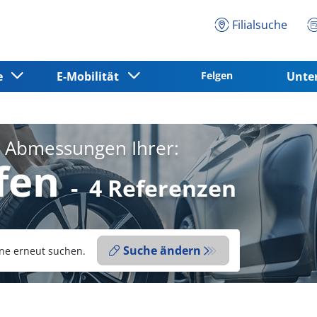
Filialsuche
ce
E-Mobilität
Felgen
Unt
e Abmessungen Ihrer:
fen
-
4 Referenzen
Suche ändern
ne erneut suchen.