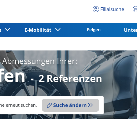
Filialsuche
ce
E-Mobilität
Felgen
Unt
e Abmessungen Ihrer:
fen
-
2 Referenzen
Suche ändern
ne erneut suchen.