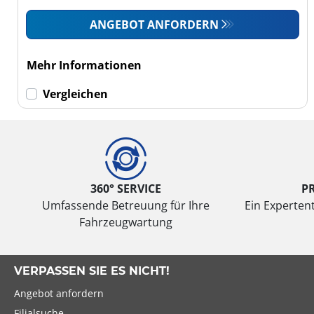
Wohnmobil (0)
ANGEBOT ANFORDERN
LKW (0)
Mehr Informationen
Run-flat (mit
Notlaufeigenschaft)
Vergleichen
Run-flat (mit
Notlaufeigenschaft)
(0)
Keine Run-flat (2)
360° SERVICE
P
Umfassende Betreuung für Ihre
Ein Expertent
mehr
Fahrzeugwartung
Optionen
VERPASSEN SIE ES NICHT!
Angebot anfordern
Filialsuche