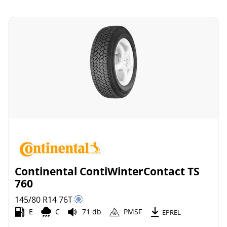
Continental ContiWinterContact TS
760
145/80 R14
76
T
E
C
71 db
PMSF
EPREL