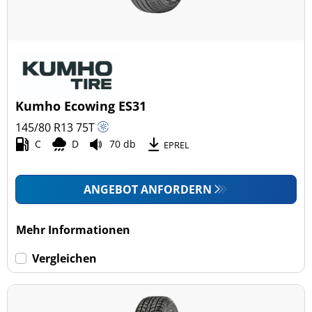
Kumho Ecowing ES31
145/80 R13
75
T
C
D
70 db
EPREL
ANGEBOT ANFORDERN
Mehr Informationen
Vergleichen