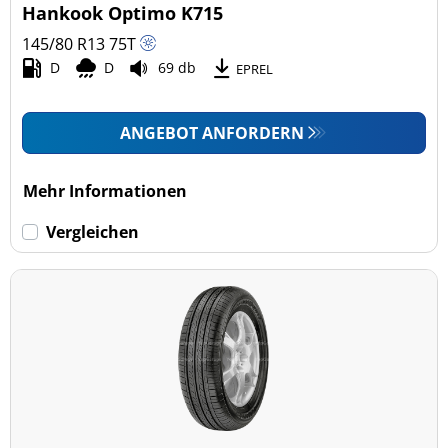
Hankook Optimo K715
145/80 R13
75
T
D
D
69 db
EPREL
ANGEBOT ANFORDERN
Mehr Informationen
Vergleichen