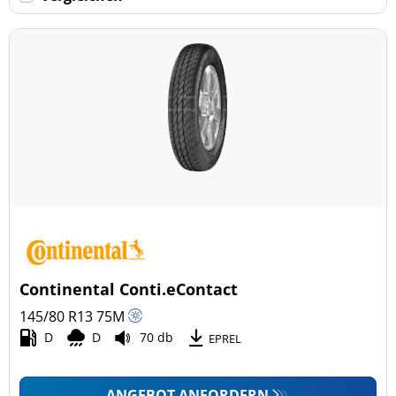
Keine Run-flat (21)
mehr Optionen
Continental Conti.eContact
145/80 R13
75
M
D
D
70 db
EPREL
ANGEBOT ANFORDERN