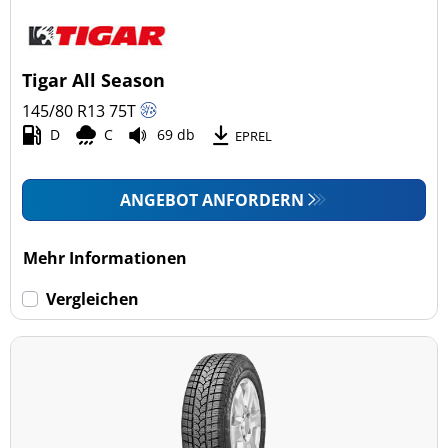
Tigar All Season
145/80 R13
75
T
D
C
69 db
EPREL
ANGEBOT ANFORDERN
Mehr Informationen
Vergleichen