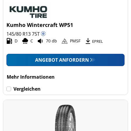
Kumho Wintercraft WP51
145/80 R13
75
T
D
C
70 db
PMSF
EPREL
ANGEBOT ANFORDERN
Mehr Informationen
Vergleichen