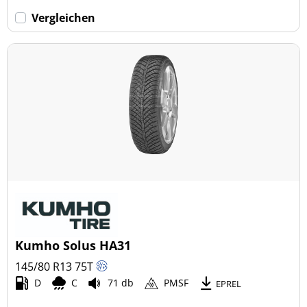
Vergleichen
Kumho Solus HA31
145/80 R13
75
T
D
C
71 db
PMSF
EPREL