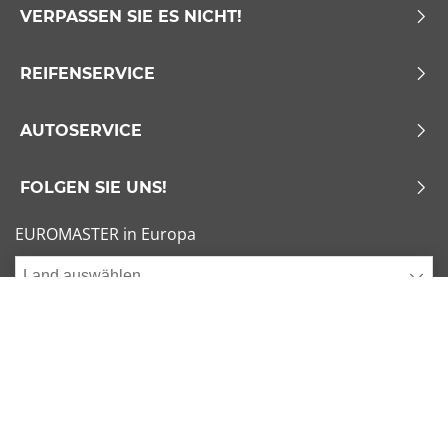
VERPASSEN SIE ES NICHT!
REIFENSERVICE
AUTOSERVICE
FOLGEN SIE UNS!
EUROMASTER in Europa
Land auswählen
Allgemeine Geschäftsbedingungen
x
1/6
Sitemap
Impressum
Beliebte Dimensionen
Cookies verwalten
205/55 R16 91V