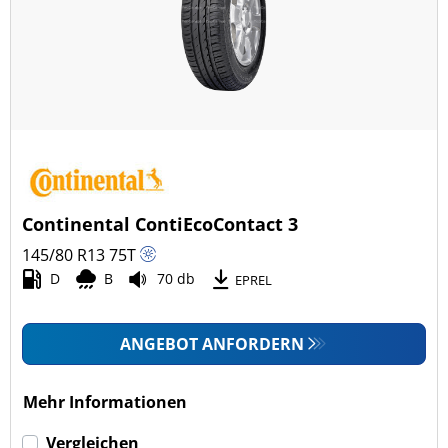
Ganzjahresreifen (4)
Fahrzeugmodell
Alle Arten (21)
Pkw (20)
4x4/Offroad (0)
Continental ContiEcoContact 3
Transporter (1)
145/80 R13
75
T
Wohnmobil (0)
D
B
70 db
EPREL
LKW (0)
ANGEBOT ANFORDERN
Run-flat (mit Notlaufeigenschaft)
Mehr Informationen
Run-flat (mit Notlaufeigenschaft) (0)
Vergleichen