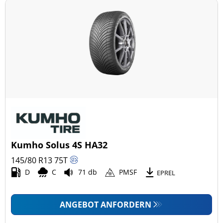
Kumho Solus 4S HA32
145/80 R13
75
T
D
C
71 db
PMSF
EPREL
ANGEBOT ANFORDERN