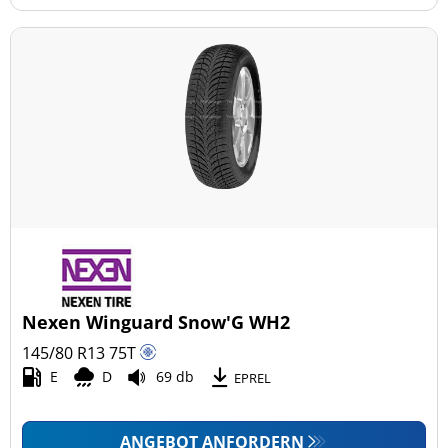
Nexen Winguard Snow'G WH2
145/80 R13
75
T
E
D
69 db
EPREL
ANGEBOT ANFORDERN