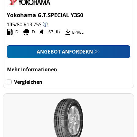
Yokohama G.T.SPECIAL Y350
145/80 R13
75
S
D
D
67 db
EPREL
ANGEBOT ANFORDERN
Mehr Informationen
Vergleichen