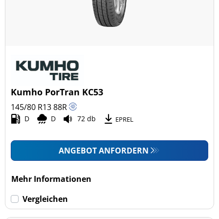
Kumho PorTran KC53
145/80 R13
88
R
D
D
72 db
EPREL
ANGEBOT ANFORDERN
Mehr Informationen
Vergleichen