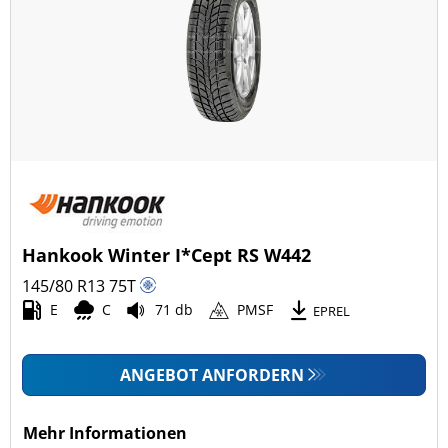
Hankook Winter I*Cept RS W442
145/80 R13
75
T
E
C
71 db
PMSF
EPREL
ANGEBOT ANFORDERN
Mehr Informationen