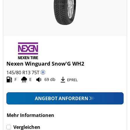
Nexen Winguard Snow'G WH2
145/80 R13
75
T
F
E
69 db
EPREL
ANGEBOT ANFORDERN
Mehr Informationen
Vergleichen