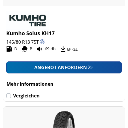
Kumho Solus KH17
145/80 R13
75
T
D
B
69 db
EPREL
ANGEBOT ANFORDERN
Mehr Informationen
Vergleichen