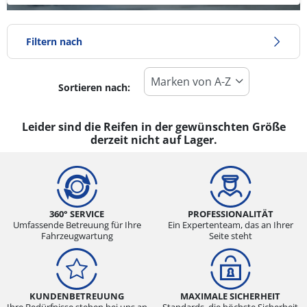
Filtern nach
Sortieren nach:
Reifentyp
Alle Arten (0)
Leider sind die Reifen in der gewünschten Größe
derzeit nicht auf Lager.
Winter (0)
Sommer (0)
Ganzjahresreifen (0)
360° SERVICE
PROFESSIONALITÄT
Umfassende Betreuung für Ihre
Ein Expertenteam, das an Ihrer
Fahrzeugwartung
Seite steht
Fahrzeugmodell
Alle Arten (0)
Pkw (0)
KUNDENBETREUUNG
MAXIMALE SICHERHEIT