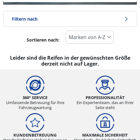
Filtern nach
Sortieren nach:
Reifentyp
Alle Arten (0)
Leider sind die Reifen in der gewünschten Größe
derzeit nicht auf Lager.
Winter (0)
Sommer (0)
Ganzjahresreifen (0)
360° SERVICE
PROFESSIONALITÄT
Umfassende Betreuung für Ihre
Ein Expertenteam, das an Ihrer
Fahrzeugwartung
Seite steht
Fahrzeugmodell
Alle Arten (0)
Pkw (0)
KUNDENBETREUUNG
MAXIMALE SICHERHEIT