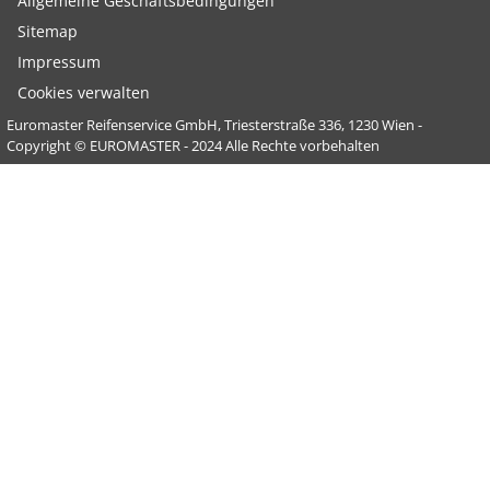
Allgemeine Geschäftsbedingungen
Sitemap
Impressum
Cookies verwalten
Euromaster Reifenservice GmbH, Triesterstraße 336, 1230 Wien -
Copyright © EUROMASTER - 2024 Alle Rechte vorbehalten